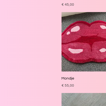
Prijs
€ 45,00
Mondje
Prijs
€ 55,00