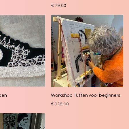
Prijs
€ 79,00
oen
Workshop Tuften voor beginners
Prijs
€ 119,00